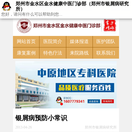
预约挂号
郑州市金水区金水健康中医门诊部（郑州市银屑病研究
0371-55159988
所）
您好，请问有什么可以帮助到您...
免费通话
网站首页
医院简介
媒体报道
医护团队
康复案例
特色疗法
来院路线
联系我们
银屑病预防小常识
2013-04-26
郑州市银屑病研究所