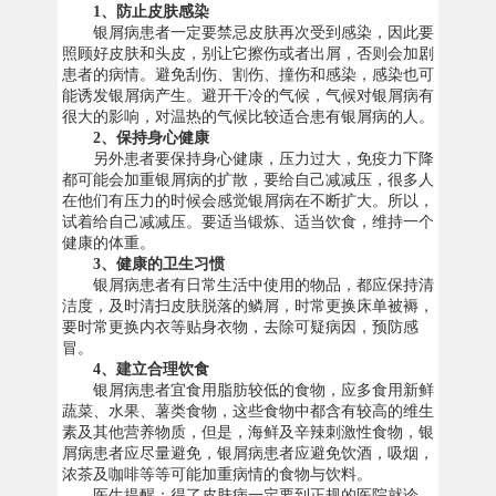
1、防止皮肤感染
银屑病患者一定要禁忌皮肤再次受到感染，因此要
照顾好皮肤和头皮，别让它擦伤或者出屑，否则会加剧
患者的病情。避免刮伤、割伤、撞伤和感染，感染也可
能诱发银屑病产生。避开干冷的气候，气候对银屑病有
很大的影响，对温热的气候比较适合患有银屑病的人。
2、保持身心健康
另外患者要保持身心健康，压力过大，免疫力下降
都可能会加重银屑病的扩散，要给自己减减压，很多人
在他们有压力的时候会感觉银屑病在不断扩大。所以，
试着给自己减减压。要适当锻炼、适当饮食，维持一个
健康的体重。
3、健康的卫生习惯
银屑病患者有日常生活中使用的物品，都应保持清
洁度，及时清扫皮肤脱落的鳞屑，时常更换床单被褥，
要时常更换内衣等贴身衣物，去除可疑病因，预防感
冒。
4、建立合理饮食
银屑病患者宜食用脂肪较低的食物，应多食用新鲜
蔬菜、水果、薯类食物，这些食物中都含有较高的维生
素及其他营养物质，但是，海鲜及辛辣刺激性食物，银
屑病患者应尽量避免，银屑病患者应避免饮酒，吸烟，
浓茶及咖啡等等可能加重病情的食物与饮料。
医生提醒：得了皮肤病一定要到正规的医院就诊，