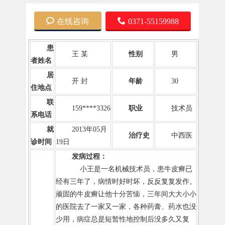
在线咨询
0371-55159988
患
王 某
性别
男
者姓名
居
开 封
年龄
30
住地点
联
159****3326
职业
技术员
系电话
就
2013年05月
治疗史
中西医
诊时间
19日
发病过程：
小王是一名机械技术员，患牛皮癣已
经有三年了，病情时好时坏，反反复复发作。
顽固的牛皮癣让他十分苦恼，三年间大大小小
的医院去了一家又一家，各种药膏、药水也没
少用，病症总是短暂性地控制后没多久又复