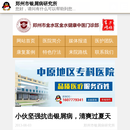
预约挂号
郑州市银屑病研究所
0371-55159988
您好，请问有什么可以帮助到您...
免费通话
网站首页
医院简介
媒体报道
医护团队
康复案例
特色疗法
来院路线
联系我们
小伙坚强抗击银屑病，清爽过夏天
2013-08-03
郑州市银屑病研究所