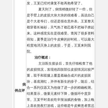
发，王某已经对康复不敢再抱希望了。
夏天到了，病情稍微好转了一些，但
是手臂上的皮损大块大块的很难看，虽说自己
是个大老爷们，但还是很在意外表。王某整天
都穿着长袖衫，天气热了都忍着不把袖子撩起
来。这种感觉实在是很难受。查阅了很多资料
得知，夏季是治疗牛皮癣的好时机，可以最大
程度地消灭身上的皮损，于是，王某来到我
院。
治疗概述：
主治医生接诊后，首先仔细检查了他
的皮损情况，发现他四肢部位皮损情况比较严
重，双手和双腿上覆盖着融合成片的皮损斑
块，基底潮红，并伴有新生的疹子，随后，结
病
合一系列仪器又为他做了进一步的精确检测。
例点评
结果显示，微量元素锌下降，微循环中度异
常。王某平时喜欢吃辛辣油腻的食物，加上晚
上喜欢熬夜打游戏，这些都是牛皮癣患者禁忌