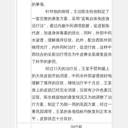
的事项。
针对他的病情，主治医生给他制定了
一套完整的康复方案，采用“蓝氧自体免疫激
活疗法”，通过内服中药调理脏腑，促进新陈
代谢，加速身体毒素的排出，同时，外部中药
水渗透，缓解瘙痒症状。此外，配合西医外部
物理光疗，内外同时治疗，促进疗效，这样中
西结合的全新治疗理念为牛皮癣全面康复提供
了科学的参照。
经过15天的治疗后，王某手臂和腿上
的大块皮损开始消退，中药水外部渗透很好地
缓解了瘙痒的症状，继续治疗半个月后，王某
身上的皮损已经完全消退，仅留有少许色素沉
淀斑。医生根据他的康复情况又为他调整了治
疗方案，制定了为期一周的巩固方案，经过一
番巩固调理，王某的各项指标均恢复到正常水
平，皮肤状态十分良好。
治疗前